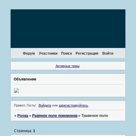
Форум
Участники
Поиск
Регистрация
Войти
Активные темы
Объявление
Привет, Гость!
Войдите
или
зарегистрируйтесь
.
»
Ролка
»
Равяное поле покемонов
»
Травеное поле
Страница:
1