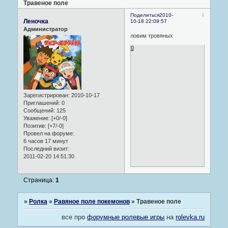
Травеное поле
1
Поделиться
2010-
Леночка
10-18 22:09:57
Администратор
ловим тровяных
0
Зарегистрирован
: 2010-10-17
Приглашений:
0
Сообщений:
125
Уважение:
[+0/-0]
Позитив:
[+7/-0]
Провел на форуме:
6 часов 17 минут
Последний визит:
2011-02-20 14:51:30
Страница:
1
»
Ролка
»
Равяное поле покемонов
»
Травеное поле
все про
форумные ролевые игры
на
rolevka.ru