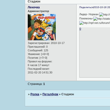
Стадион
Леночка
Поделиться
2010-10-18 20
Администратор
Лидер- Норман
Покемоны-
0
Зарегистрирован
: 2010-10-17
Приглашений:
0
Сообщений:
125
Уважение:
[+0/-0]
Позитив:
[+7/-0]
Провел на форуме:
6 часов 17 минут
Последний визит:
2011-02-20 14:51:30
Страница:
1
»
Ролка
»
Петалбурк
»
Стадион