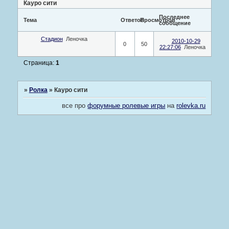
Кауро сити
Последнее
Тема
Ответов
Просмотров
сообщение
Стадион
Леночка
2010-10-29
0
50
22:27:06
Леночка
Страница:
1
»
Ролка
»
Кауро сити
все про
форумные ролевые игры
на
rolevka.ru