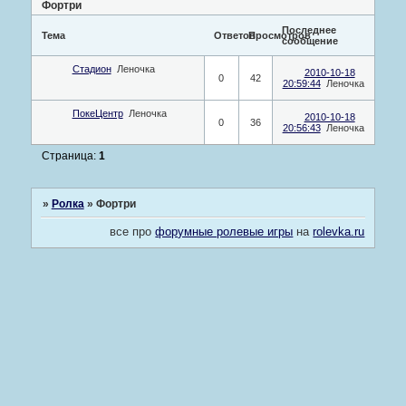
Фортри
Последнее
Тема
Ответов
Просмотров
сообщение
Стадион
Леночка
2010-10-18
0
42
20:59:44
Леночка
ПокеЦентр
Леночка
2010-10-18
0
36
20:56:43
Леночка
Страница:
1
»
Ролка
»
Фортри
все про
форумные ролевые игры
на
rolevka.ru