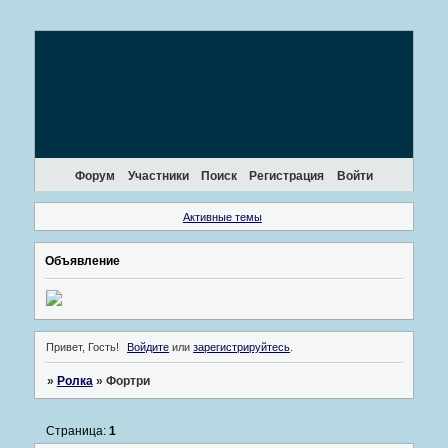
Форум
Участники
Поиск
Регистрация
Войти
Активные темы
Объявление
Привет, Гость!
Войдите
или
зарегистрируйтесь
.
»
Ролка
»
Фортри
Страница:
1