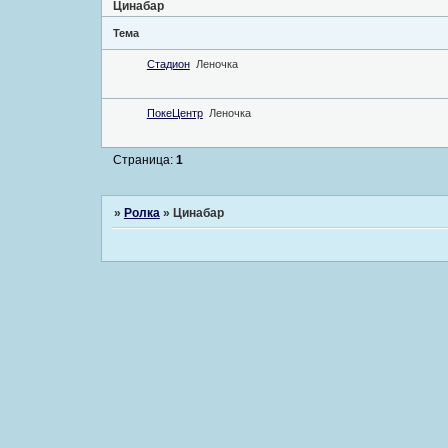
Цинабар
Тема
Стадион
Леночка
ПокеЦентр
Леночка
Страница:
1
»
Ролка
»
Цинабар