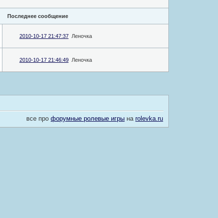
Последнее сообщение
2010-10-17 21:47:37
Леночка
2010-10-17 21:46:49
Леночка
все про
форумные ролевые игры
на
rolevka.ru